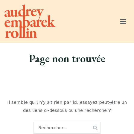
Aller
au
contenu
Audrey Embarek Rollin
Community Manager Engagée
Page non trouvée
Il semble qu'il n'y ait rien par ici, essayez peut-être un
des liens ci-dessous ou une recherche ?
Rechercher :