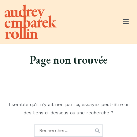
Aller
au
contenu
Audrey Embarek Rollin
Community Manager Engagée
Page non trouvée
Il semble qu'il n'y ait rien par ici, essayez peut-être un
des liens ci-dessous ou une recherche ?
Rechercher :