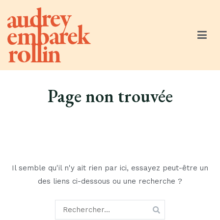
Aller
au
contenu
Audrey Embarek Rollin
Community Manager Engagée
Page non trouvée
Il semble qu'il n'y ait rien par ici, essayez peut-être un
des liens ci-dessous ou une recherche ?
Rechercher :